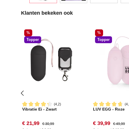
Productgalerij overslaan
Klanten bekeken ook
Korting
Korting
%
%
Topper
Topper
(4,2)
(4,
Vibratie Ei - Zwart
LUV EGG - Roze
Gemiddelde waardering van 4.1 van 5 sterren
Gemiddelde waard
Verkoopprijs:
Normale prijs:
Verkoopprijs:
Normale pr
€ 21,99
€ 39,99
€ 30,99
€ 49,99