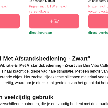
Je bespaart
€ 10,00
Je bespaart
€ 
 excl.
Prijzen incl. BTW en excl.
Prijzen incl.
verzendkosten
verzendkost
direct leverbaar
direct leverb
i Met Afstandsbediening - Zwart"
Vibratie-Ei Met Afstandsbediening - Zwart
van Mini Vibe Collec
is naar krachtige, diepe vaginale stimulatie. Met een lengte v
rerende eitjes. Het zachte, zijdezachte siliconen materiaal voelt
ettig, waardoor je direct kunt genieten van het genot dat het e
n veelzijdig gebruik
7 verschillende patronen, die je eenvoudig bedient met de draadlo