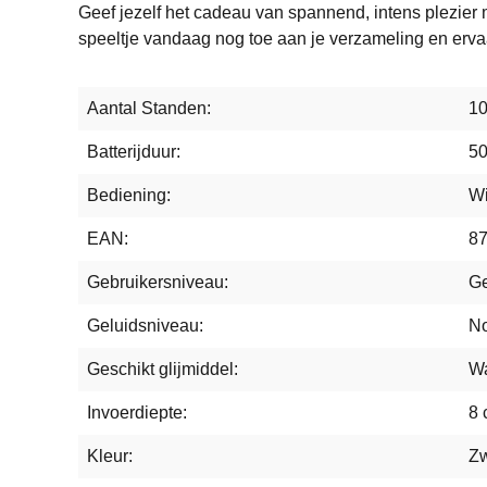
Geef jezelf het cadeau van spannend, intens plezier 
speeltje vandaag nog toe aan je verzameling en erva
Aantal Standen:
1
Batterijduur:
50
Bediening:
Wi
EAN:
8
Gebruikersniveau:
Ge
Geluidsniveau:
N
Geschikt glijmiddel:
Wa
Invoerdiepte:
8 
Kleur:
Zw