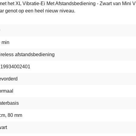
met het XL Vibratie-Ei Met Afstandsbediening - Zwart van Mini V
ar genot op een heel nieuw niveau.
0
 min
reless afstandsbediening
719934002401
vorderd
ormaal
terbasis
cm, 80 mm
art