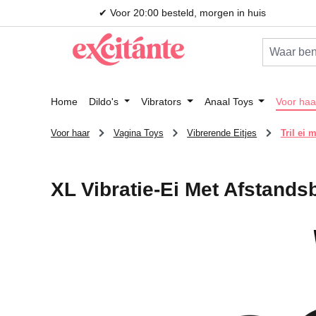
✔ Voor 20:00 besteld, morgen in huis
 naar de hoofdinhoud
Ga naar de zoekopdracht
Ga naar de hoofdnavigatie
Home
Dildo's
Vibrators
Anaal Toys
Voor haa
Voor haar
Vagina Toys
Vibrerende Eitjes
Tril ei 
XL Vibratie-Ei Met Afstands
Afbeeldingengalerij overslaan