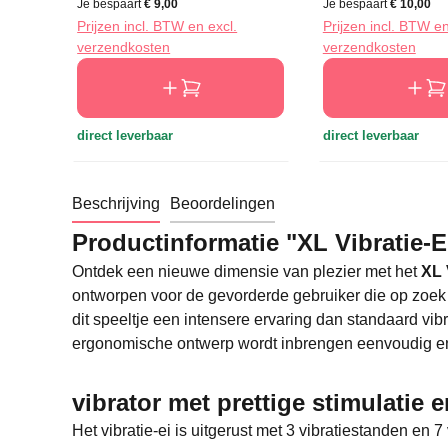
Je bespaart
€ 9,00
Je bespaart
€ 10,00
Prijzen incl. BTW en excl.
Prijzen incl. BTW en
verzendkosten
verzendkosten
direct leverbaar
direct leverbaar
Beschrijving
Beoordelingen
Productinformatie "XL Vibratie-E
Ontdek een nieuwe dimensie van plezier met het
XL 
ontworpen voor de gevorderde gebruiker die op zoek 
dit speeltje een intensere ervaring dan standaard vib
ergonomische ontwerp wordt inbrengen eenvoudig en pr
vibrator met prettige stimulatie e
Het vibratie-ei is uitgerust met 3 vibratiestanden en 