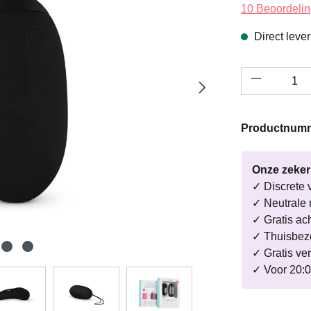
Gemiddelde wa
10 Beoordeli
Direct leve
Productho
Productnum
Onze zeke
✓ Discrete 
✓ Neutrale 
✓ Gratis ac
✓ Thuisbezo
✓ Gratis ve
✓ Voor 20:0