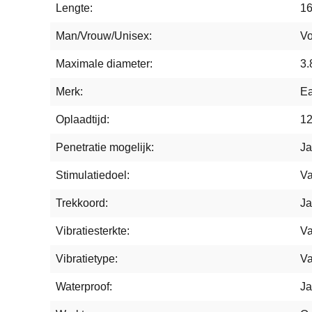
Lengte:
16
Man/Vrouw/Unisex:
Vo
Maximale diameter:
3.
Merk:
Ea
Oplaadtijd:
12
Penetratie mogelijk:
Ja
Stimulatiedoel:
Va
Trekkoord:
Ja
Vibratiesterkte:
Va
Vibratietype:
Va
Waterproof:
Ja