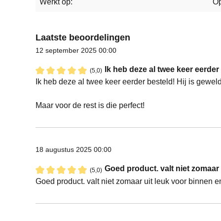
Werkt op:
Op
Laatste beoordelingen
12 september 2025 00:00
Ik heb deze al twee keer eerder b
(5,0)
Recensie met een waardering van 5 van de 5 sterren
Ik heb deze al twee keer eerder besteld! Hij is gewel
Maar voor de rest is die perfect!
18 augustus 2025 00:00
Goed product. valt niet zomaar 
(5,0)
Recensie met een waardering van 5 van de 5 sterren
Goed product. valt niet zomaar uit leuk voor binnen e