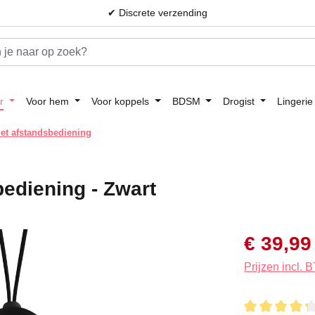
✔ Discrete verzending
r
Voor hem
Voor koppels
BDSM
Drogist
Lingerie
met afstandsbediening
bediening - Zwart
Verkoopprijs:
€ 39,99
Prijzen incl.