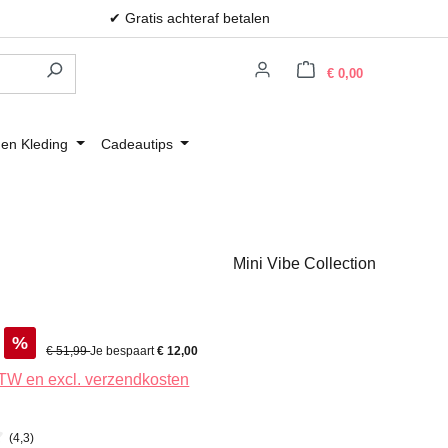
✔ Gratis achteraf betalen
Winkelwagen
€ 0,00
 en Kleding
Cadeautips
Mini Vibe Collection
%
Normale prijs:
€ 51,99
Je bespaart
€ 12,00
 BTW en excl. verzendkosten
(4,3)