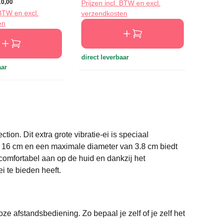
10,00
Prijzen incl. BTW en excl.
Prijze
 BTW en excl.
verzendkosten
verze
en
direct leverbaar
direct
aar
tion. Dit extra grote vibratie-ei is speciaal
an 16 cm en een maximale diameter van 3.8 cm biedt
 comfortabel aan op de huid en dankzij het
i te bieden heeft.
ze afstandsbediening. Zo bepaal je zelf of je zelf het