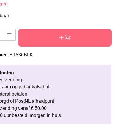
ardering van 4.3 van 5 sterren
ngen
rbaar
eveelheid: Voer de gewenste hoeveelheid i
mer:
ET836BLK
rheden
verzending
naam op je bankafschrift
hteraf betalen
rgd of PostNL afhaalpunt
rzending vanaf € 50,00
0 uur besteld, morgen in huis