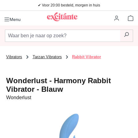
✔ Voor 20:00 besteld, morgen in huis
Ga naar de hoofdinhoud
Wi
Menu
Vibrators
Tarzan Vibrators
Rabbit Vibrator
Wonderlust - Harmony Rabbit
Vibrator - Blauw
Wonderlust
Afbeeldingengalerij overslaan