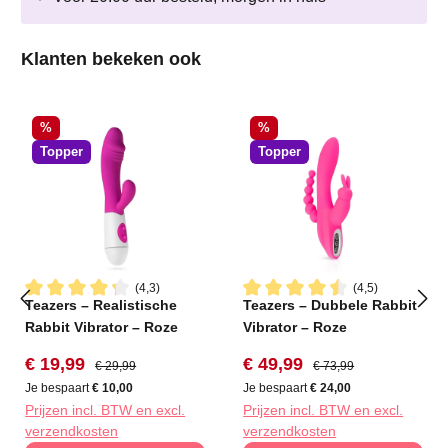
Productgalerij overslaan
Klanten bekeken ook
Korting
Korting
%
%
Topper
Topper
(4,3)
(4,5)
Teazers – Realistische
Teazers – Dubbele Rabbit
Gemiddelde waardering van 4.2 van 5 sterren
Gemiddelde waardering van 4
Rabbit Vibrator – Roze
Vibrator – Roze
Verkoopprijs:
Normale prijs:
Verkoopprijs:
Normale prijs:
€ 19,99
€ 49,99
€ 29,99
€ 73,99
Je bespaart
€ 10,00
Je bespaart
€ 24,00
Prijzen incl. BTW en excl.
Prijzen incl. BTW en excl.
verzendkosten
verzendkosten