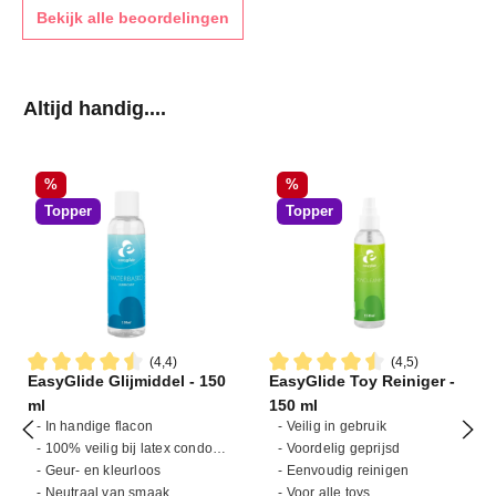
Bekijk alle beoordelingen
Productgalerij overslaan
Altijd handig....
Korting
Korting
%
%
Topper
Topper
(4,4)
(4,5)
EasyGlide Glijmiddel - 150
EasyGlide Toy Reiniger -
Gemiddelde waardering van 4.4 van 5 sterren
Gemiddelde waardering van 4
ml
150 ml
- In handige flacon
- Veilig in gebruik
- 100% veilig bij latex condooms
- Voordelig geprijsd
- Geur- en kleurloos
- Eenvoudig reinigen
- Neutraal van smaak
- Voor alle toys