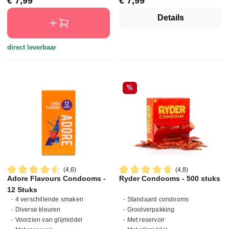
Normale prijs:
Normale prijs:
€ 7,99
€ 7,99
Details
direct leverbaar
Korting
%
(4,6)
(4,8)
Adore Flavours Condooms -
Ryder Condooms - 500 stuks
Gemiddelde waardering van 4.6 van 5 sterren
Gemiddelde waardering van 4.
12 Stuks
- 4 verschillende smaken
- Standaard condooms
- Diverse kleuren
- Grootverpakking
- Voorzien van glijmiddel
- Met reservoir