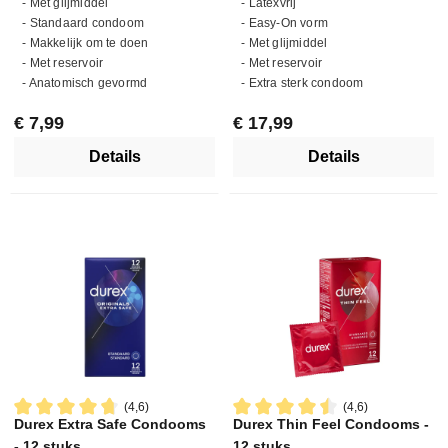
- Met glijmiddel
- Latexvrij
- Standaard condoom
- Easy-On vorm
- Makkelijk om te doen
- Met glijmiddel
- Met reservoir
- Met reservoir
- Anatomisch gevormd
- Extra sterk condoom
Normale prijs:
Normale prijs:
€ 7,99
€ 17,99
Details
Details
(4,6)
(4,6)
Durex Extra Safe Condooms
Durex Thin Feel Condooms -
Gemiddelde waardering van 4.6 van 5 sterren
Gemiddelde waardering van 4.
- 12 stuks
12 stuks