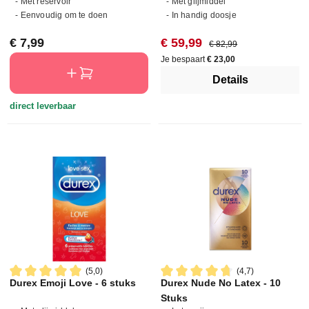
- Met reservoir
- Met glijmiddel
- Eenvoudig om te doen
- In handig doosje
Normale prijs:
Verkoopprijs:
Normale prijs:
€ 7,99
€ 59,99
€ 82,99
Je bespaart
€ 23,00
Details
direct leverbaar
(5,0)
(4,7)
Durex Emoji Love - 6 stuks
Durex Nude No Latex - 10
Gemiddelde waardering van 5 van 5 sterren
Gemiddelde waardering van 4.
Stuks