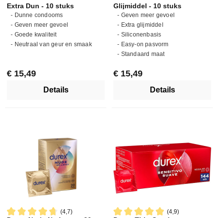
Extra Dun - 10 stuks
Glijmiddel - 10 stuks
- Dunne condooms
- Geven meer gevoel
- Geven meer gevoel
- Extra glijmiddel
- Goede kwaliteit
- Siliconenbasis
- Neutraal van geur en smaak
- Easy-on pasvorm
- Standaard maat
Normale prijs:
Normale prijs:
€ 15,49
€ 15,49
Details
Details
(4,7)
(4,9)