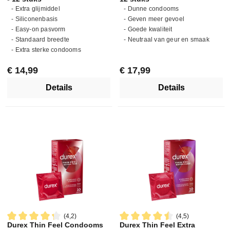
- Extra glijmiddel
- Dunne condooms
- Siliconenbasis
- Geven meer gevoel
- Easy-on pasvorm
- Goede kwaliteit
- Standaard breedte
- Neutraal van geur en smaak
- Extra sterke condooms
Normale prijs:
Normale prijs:
€ 14,99
€ 17,99
Details
Details
(4,2)
(4,5)
Durex Thin Feel Condooms
Durex Thin Feel Extra
Gemiddelde waardering van 4.2 van 5 sterren
Gemiddelde waardering van 4.