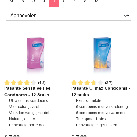
Pagina
Pagina
Pagina
Pagina
Pagina
3
4
5
6
7
(4,3)
(3,7)
Pasante Sensitive Feel
Pasante Climax Condooms -
Gemiddelde waardering van 4.3 van 5 sterren
Gemiddelde waardering van 3.
Condooms - 12 Stuks
12 stuks
- Ultra dunne condooms
- Extra stimulatie
- Voor extra gevoel
- 6 condooms met verkoelend glijmiddel
- Voorzien van glijmiddel
- 6 condooms met verwarmend glijmiddel
- Natuurlijk latex
- Transparant latex
- Eenvoudig om te doen
- Eenvoudig te gebruiken