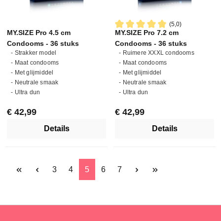
(5,0)
MY.SIZE Pro 4.5 cm
MY.SIZE Pro 7.2 cm
Gemiddelde waardering van 5 
Condooms - 36 stuks
Condooms - 36 stuks
- Strakker model
- Ruimere XXXL condooms
- Maat condooms
- Maat condooms
- Met glijmiddel
- Met glijmiddel
- Neutrale smaak
- Neutrale smaak
- Ultra dun
- Ultra dun
Normale prijs:
Normale prijs:
€ 42,99
€ 42,99
Details
Details
Pagina
Pagina
Pagina
Pagina
Pagina
3
4
5
6
7