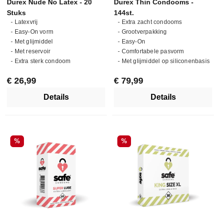
Durex Nude No Latex - 20
Durex Thin Condooms -
Gemiddelde waardering van 4.7 van 5 sterren
Gemiddelde waardering van 4.
Stuks
144st.
- Latexvrij
- Extra zacht condooms
- Easy-On vorm
- Grootverpakking
- Met glijmiddel
- Easy-On
- Met reservoir
- Comfortabele pasvorm
- Extra sterk condoom
- Met glijmiddel op siliconenbasis
Normale prijs:
Normale prijs:
€ 26,99
€ 79,99
Details
Details
Korting
Korting
%
%