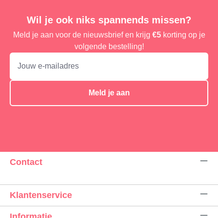
Wil je ook niks spannends missen?
Meld je aan voor de nieuwsbrief en krijg
€5
korting op je
volgende bestelling!
Meld je aan
Contact
Klantenservice
Informatie