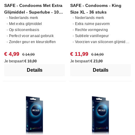
SAFE - Condooms Met Extra
SAFE - Condooms - King
Glijmiddel - Superlube - 10
Size XL - 36 stuks
- Nederlands merk
- Nederlands merk
stuks
- Met extra glijmiddel
- Extra ruime pasvorm
- Op siliconenbasis
- Rechte vormgeving
- Perfect voor anaal gebruik
- Subtiele vanillegeur
- Zonder geur en kleurstoffen
- Voorzien van siliconen glijmiddel
Verkoopprijs:
Normale prijs:
Verkoopprijs:
Normale prijs:
€ 4,99
€ 11,99
€ 14,99
€ 34,99
Je bespaart
€ 10,00
Je bespaart
€ 23,00
Details
Details