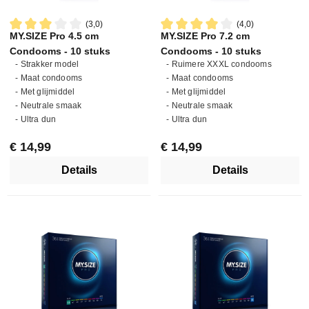
(3,0)
(4,0)
MY.SIZE Pro 4.5 cm
MY.SIZE Pro 7.2 cm
Gemiddelde waardering van 3 van 5 sterren
Gemiddelde waardering van 4 
Condooms - 10 stuks
Condooms - 10 stuks
- Strakker model
- Ruimere XXXL condooms
- Maat condooms
- Maat condooms
- Met glijmiddel
- Met glijmiddel
- Neutrale smaak
- Neutrale smaak
- Ultra dun
- Ultra dun
Normale prijs:
Normale prijs:
€ 14,99
€ 14,99
Details
Details