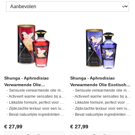
Shunga - Aphrodisiac
Shunga - Aphrodisiac
Verwarmende Olie
Verwarmende Olie Exotische
- Sensuele verwarmende olie met de smaak van zoete aardbeienwijn
- Sensuele verwarmende olie met exotische vruchtensmaak
Aardbeienwijn 100 ml
Vruchten 100 ml
- Activeert warme sensaties bij aanraking en ademhaling
- Activeert warme sensaties bij aanraking en ademhaling
- Likkable formule, perfect voor massage en orale verwennerij
- Likkable formule, perfect voor massage en orale verwennerij
- Zijdezachte textuur voor een luxe ervaring
- Zijdezachte textuur voor een luxe ervaring
- Bevat natuurlijke ingrediënten voor een veilige en plezierige toepassing
- Bevat natuurlijke ingrediënten voor een veilige en plezierige toepassing
Normale prijs:
Normale prijs:
€ 27,99
€ 27,99