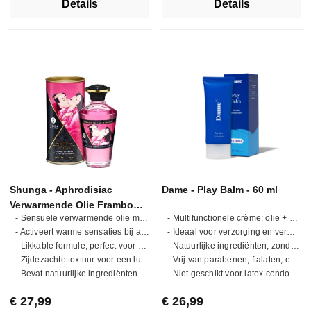
Details
Details
Shunga - Aphrodisiac
Dame - Play Balm - 60 ml
Verwarmende Olie Framboos
- Sensuele verwarmende olie met de heerlijke smaak van framboos
- Multifunctionele crème: olie + moisturizer
100 ml
- Activeert warme sensaties bij aanraking en ademhaling
- Ideaal voor verzorging en verwennerij
- Likkable formule, perfect voor massage en orale verwennerij
- Natuurlijke ingrediënten, zonder schadelijke stoffen
- Zijdezachte textuur voor een luxe ervaring
- Vrij van parabenen, ftalaten, en dierproeven
- Bevat natuurlijke ingrediënten voor een veilige en plezierige toepassing
- Niet geschikt voor latex condooms
Normale prijs:
Normale prijs:
€ 27,99
€ 26,99