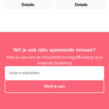
Details
Details
Wil je ook niks spannends missen?
Meld je aan voor de nieuwsbrief en krijg
€5
korting op je
volgende bestelling!
Meld je aan