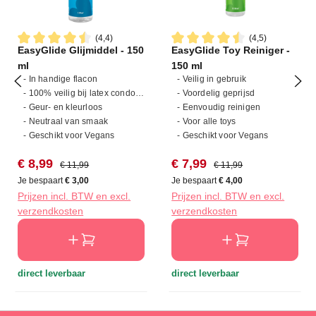
(4,4)
(4,5)
EasyGlide Glijmiddel - 150
EasyGlide Toy Reiniger -
Gemiddelde waardering van 4.4 van 5 sterren
Gemiddelde waardering van 4
ml
150 ml
- In handige flacon
- Veilig in gebruik
- 100% veilig bij latex condooms
- Voordelig geprijsd
- Geur- en kleurloos
- Eenvoudig reinigen
- Neutraal van smaak
- Voor alle toys
- Geschikt voor Vegans
- Geschikt voor Vegans
Verkoopprijs:
Normale prijs:
Verkoopprijs:
Normale prijs:
€ 8,99
€ 7,99
€ 11,99
€ 11,99
Je bespaart
€ 3,00
Je bespaart
€ 4,00
Prijzen incl. BTW en excl.
Prijzen incl. BTW en excl.
verzendkosten
verzendkosten
direct leverbaar
direct leverbaar