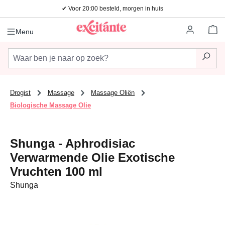
✔ Voor 20:00 besteld, morgen in huis
Ga naar de hoofdinhoud
Wi
Menu
Drogist
Massage
Massage Oliën
Biologische Massage Olie
Shunga - Aphrodisiac
Verwarmende Olie Exotische
Vruchten 100 ml
Shunga
Afbeeldingengalerij overslaan