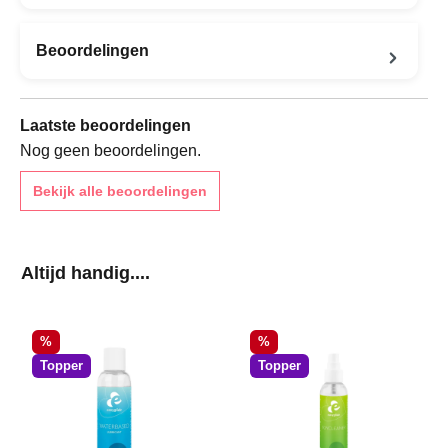
Beoordelingen
Laatste beoordelingen
Nog geen beoordelingen.
Bekijk alle beoordelingen
Productgalerij overslaan
Altijd handig....
Korting
Korting
%
%
Topper
Topper