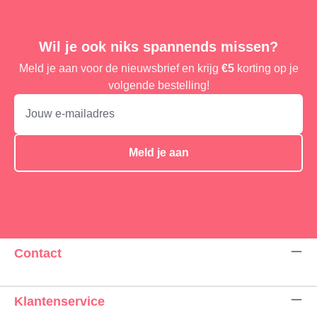
Wil je ook niks spannends missen?
Meld je aan voor de nieuwsbrief en krijg
€5
korting op je
volgende bestelling!
Meld je aan
Contact
Klantenservice