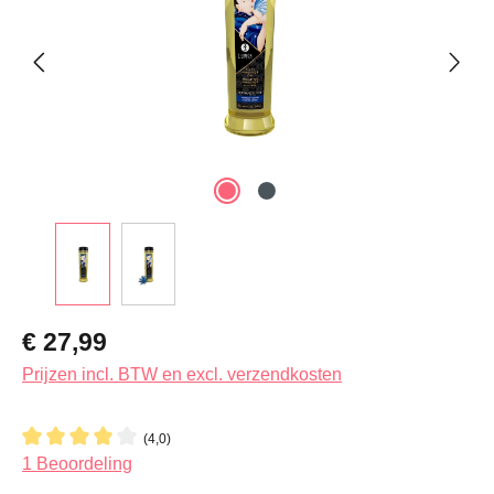
Normale prijs:
€ 27,99
Prijzen incl. BTW en excl. verzendkosten
(4,0)
Gemiddelde waardering van 4 van 5 sterren
1 Beoordeling