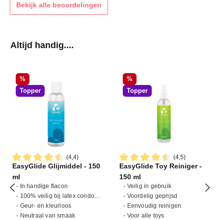
Bekijk alle beoordelingen
Productgalerij overslaan
Altijd handig....
Korting
Korting
%
%
Topper
Topper
(4,4)
(4,5)
EasyGlide Glijmiddel - 150
EasyGlide Toy Reiniger -
Gemiddelde waardering van 4.4 van 5 sterren
Gemiddelde waardering van 4
ml
150 ml
- In handige flacon
- Veilig in gebruik
- 100% veilig bij latex condooms
- Voordelig geprijsd
- Geur- en kleurloos
- Eenvoudig reinigen
- Neutraal van smaak
- Voor alle toys