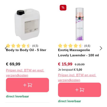
Korting
%
(4,5)
(4,6)
Body to Body Oil - 5 liter
Exotiq Massageolie
Gemiddelde waardering van 4.5 van 5 sterren
Gemiddelde waardering van 4
Lovely Lavender - 100 ml
Normale prijs:
Verkoopprijs:
Normale prijs:
€ 69,99
€ 15,99
€ 20,99
Je bespaart
€ 5,00
Prijzen incl. BTW en excl.
Prijzen incl. BTW en excl.
verzendkosten
verzendkosten
direct leverbaar
direct leverbaar