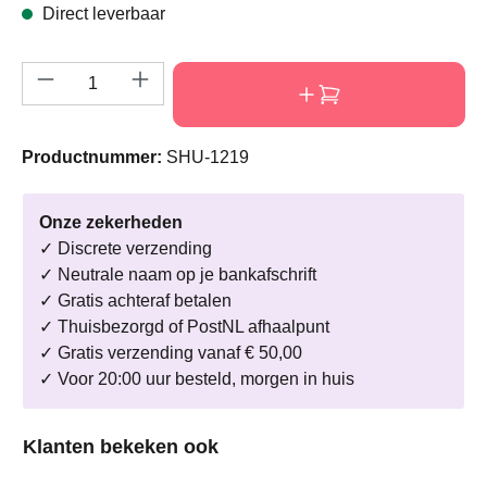
Direct leverbaar
Producthoeveelheid: Voer de gewenste hoeve
Productnummer:
SHU-1219
Onze zekerheden
✓ Discrete verzending
✓ Neutrale naam op je bankafschrift
✓ Gratis achteraf betalen
✓ Thuisbezorgd of PostNL afhaalpunt
✓ Gratis verzending vanaf € 50,00
✓ Voor 20:00 uur besteld, morgen in huis
Productgalerij overslaan
Klanten bekeken ook