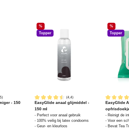
Korting
Korting
%
%
Topper
Topper
5)
(4,4)
niger - 150
EasyGlide anaal glijmiddel -
EasyGlide A
ering van 4.4 van 5 sterren
Gemiddelde waardering van 4.4 van 5 sterren
Gemiddelde 
150 ml
opfrisdoekj
- Perfect voor anaal gebruik
- Reinigt de i
- 100% veilig bij latex condooms
- Voor een sch
- Geur- en kleurloos
- Bevat Tea T