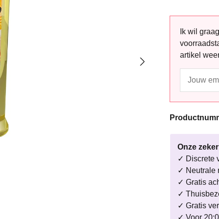
Ik wil gra
voorraadsta
artikel wee
Productnum
Onze zeke
✓ Discrete 
✓ Neutrale 
✓ Gratis ac
✓ Thuisbezo
✓ Gratis ve
✓ Voor 20:0