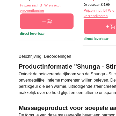
Je bespaart
€ 5,00
Prijzen incl. BTW en excl.
Prijzen incl. BTW en
verzendkosten
verzendkosten
direct leverbaar
direct leverbaar
Beschrijving
Beoordelingen
Productinformatie "Shunga - Sti
Ontdek de betoverende rijkdom van de Shunga - Stim
onvergetelijke, intieme momenten willen beleven. De
perzikgeur die een warme, uitnodigende sfeer creëert.
makkelijk over de huid glijdt en een ultieme ontspann
Massageproduct voor soepele aa
De formule van deze massageolie bevat een harmonie