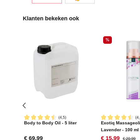
Productgalerij overslaan
Klanten bekeken ook
Korting
%
(4,5)
(4,
Body to Body Oil - 5 liter
Exotiq Massageoli
Gemiddelde waardering van 4.5 van 5 sterren
Gemiddelde waard
Lavender - 100 ml
Normale prijs:
Verkoopprijs:
Normale pr
€ 69,99
€ 15,99
€ 20,99