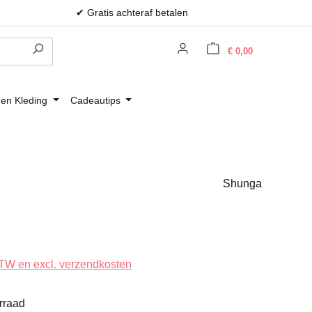
✔ Gratis achteraf betalen
Winkelwagen
€ 0,00
 en Kleding
Cadeautips
Shunga
 BTW en excl. verzendkosten
rraad