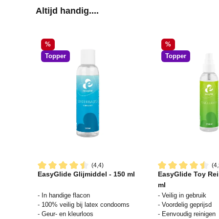
Productgalerij overslaan
Altijd handig....
Korting
Korting
%
%
Topper
Topper
(4,4)
(4,
EasyGlide Glijmiddel - 150 ml
EasyGlide Toy Rei
Gemiddelde waardering van 4.4 van 5 sterren
Gemiddelde waard
ml
- In handige flacon
- Veilig in gebruik
- 100% veilig bij latex condooms
- Voordelig geprijsd
- Geur- en kleurloos
- Eenvoudig reinigen