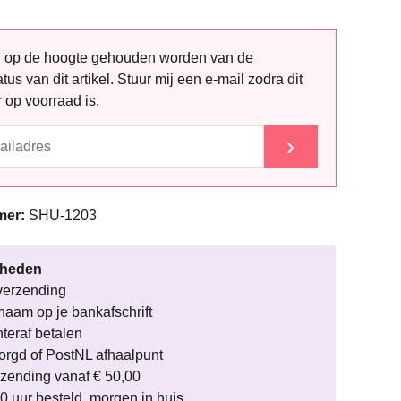
ag op de hoogte gehouden worden van de
tus van dit artikel. Stuur mij een e-mail zodra dit
r op voorraad is.
›
mer:
SHU-1203
rheden
verzending
naam op je bankafschrift
hteraf betalen
rgd of PostNL afhaalpunt
rzending vanaf € 50,00
0 uur besteld, morgen in huis