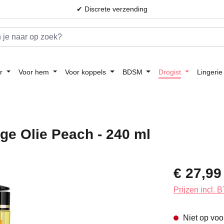
✔ Discrete verzending
r
Voor hem
Voor koppels
BDSM
Drogist
Lingerie
ge Olie Peach - 240 ml
Normale prijs:
€ 27,99
Prijzen incl.
Niet op voo