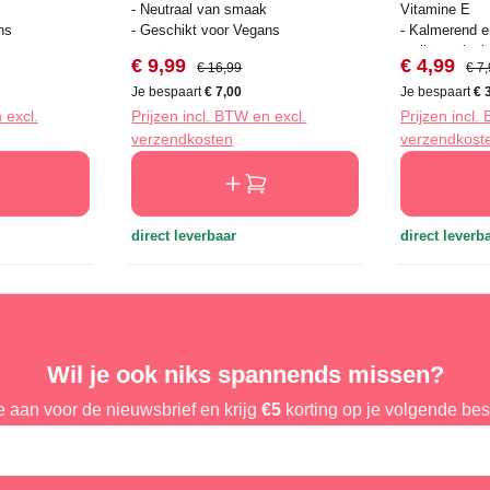
- Neutraal van smaak
Vitamine E
ns
- Geschikt voor Vegans
- Kalmerend e
antibacterieel
s:
Verkoopprijs:
Normale prijs:
Verkooppri
Norm
€ 9,99
€ 4,99
€ 16,99
€ 7
- 25 doekjes
Je bespaart
€ 7,00
Je bespaart
€ 
 excl.
Prijzen incl. BTW en excl.
Prijzen incl.
verzendkosten
verzendkost
direct leverbaar
direct leverb
Wil je ook niks spannends missen?
e aan voor de nieuwsbrief en krijg
€5
korting op je volgende best