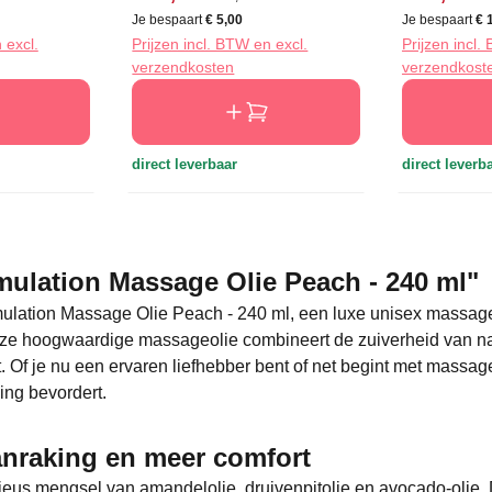
Je bespaart
€ 5,00
Je bespaart
€ 
 excl.
Prijzen incl. BTW en excl.
Prijzen incl.
verzendkosten
verzendkost
direct leverbaar
direct leverb
mulation Massage Olie Peach - 240 ml"
ulation Massage Olie Peach - 240 ml, een luxe unisex massageo
ze hoogwaardige massageolie combineert de zuiverheid van natu
 Of je nu een ervaren liefhebber bent of net begint met massage
ing bevordert.
nraking en meer comfort
us mengsel van amandelolie, druivenpitolie en avocado-olie. 