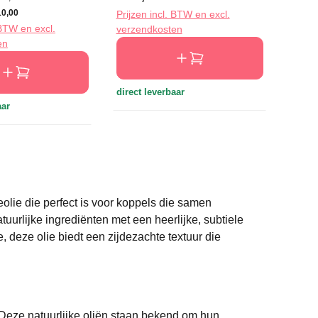
10,00
Prijzen incl. BTW en excl.
Prijze
 BTW en excl.
verzendkosten
verze
en
direct leverbaar
direct
aar
lie die perfect is voor koppels die samen
urlijke ingrediënten met een heerlijke, subtiele
, deze olie biedt een zijdezachte textuur die
Deze natuurlijke oliën staan bekend om hun