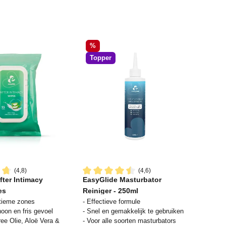
Korting
%
Topper
(4,8)
(4,6)
fter Intimacy
EasyGlide Masturbator
waardering van 4.8 van 5 sterren
Gemiddelde waardering van 4.5 van 5 s
es
Reiniger - 250ml
ntieme zones
- Effectieve formule
oon en fris gevoel
- Snel en gemakkelijk te gebruiken
ree Olie, Aloë Vera &
- Voor alle soorten masturbators