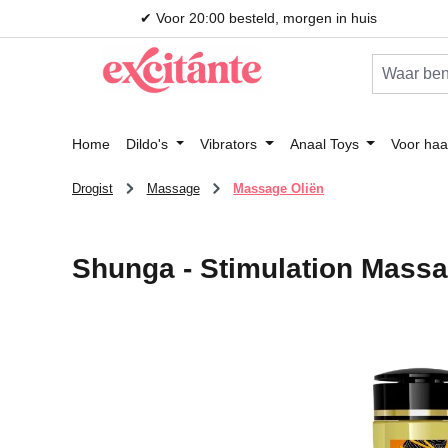
✔ Voor 20:00 besteld, morgen in huis
 naar de hoofdinhoud
Ga naar de zoekopdracht
Ga naar de hoofdnavigatie
Home
Dildo's
Vibrators
Anaal Toys
Voor haa
Drogist
Massage
Massage Oliën
Shunga - Stimulation Massa
Afbeeldingengalerij overslaan