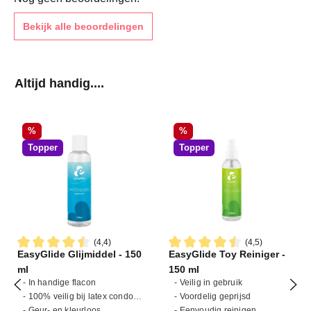
Bekijk alle beoordelingen
Productgalerij overslaan
Altijd handig....
Korting
Korting
%
%
Topper
Topper
(4,4)
(4,5)
EasyGlide Glijmiddel - 150
EasyGlide Toy Reiniger -
Gemiddelde waardering van 4.4 van 5 sterren
Gemiddelde waardering van 4
ml
150 ml
- In handige flacon
- Veilig in gebruik
- 100% veilig bij latex condooms
- Voordelig geprijsd
- Geur- en kleurloos
- Eenvoudig reinigen