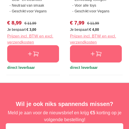
- Neutraal van smaak
- Voor alle toys
- Geschikt voor Vegans
- Geschikt voor Vegans
Verkoopprijs:
Normale prijs:
Verkoopprijs:
Normale prijs:
€ 8,99
€ 7,99
€ 11,99
€ 11,99
Je bespaart
€ 3,00
Je bespaart
€ 4,00
Prijzen incl. BTW en excl.
Prijzen incl. BTW en excl.
verzendkosten
verzendkosten
direct leverbaar
direct leverbaar
Wil je ook niks spannends missen?
Meld je aan voor de nieuwsbrief en krijg
€5
korting op je
volgende bestelling!