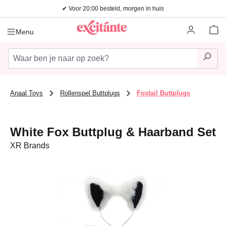
✔ Voor 20:00 besteld, morgen in huis
Ga naar de hoofdinhoud
Wi
Menu
Anaal Toys
Rollenspel Buttplugs
Foxtail Buttplugs
White Fox Buttplug & Haarband Set
XR Brands
Afbeeldingengalerij overslaan