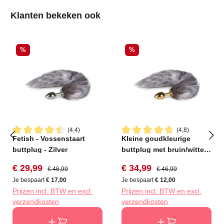
Productgalerij overslaan
Klanten bekeken ook
Korting
Korting
%
%
(4,4)
(4,8)
Fetish - Vossenstaart
Kleine goudkleurige
Gemiddelde waardering van 4.4 van 5 sterren
Gemiddelde waardering van 4
buttplug - Zilver
buttplug met bruin/witte
vossenstaart
Verkoopprijs:
Normale prijs:
Verkoopprijs:
Normale prijs:
€ 29,99
€ 34,99
€ 46,99
€ 46,99
Je bespaart
€ 17,00
Je bespaart
€ 12,00
Prijzen incl. BTW en excl.
Prijzen incl. BTW en excl.
verzendkosten
verzendkosten