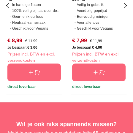
- In handige flacon
- Veilig in gebruik
- 100% veilig bij latex condooms
- Voordelig geprijsd
- Geur- en kleurloos
- Eenvoudig reinigen
- Neutraal van smaak
- Voor alle toys
- Geschikt voor Vegans
- Geschikt voor Vegans
Verkoopprijs:
Normale prijs:
Verkoopprijs:
Normale prijs:
€ 8,99
€ 7,99
€ 11,99
€ 11,99
Je bespaart
€ 3,00
Je bespaart
€ 4,00
Prijzen incl. BTW en excl.
Prijzen incl. BTW en excl.
verzendkosten
verzendkosten
direct leverbaar
direct leverbaar
Wil je ook niks spannends missen?