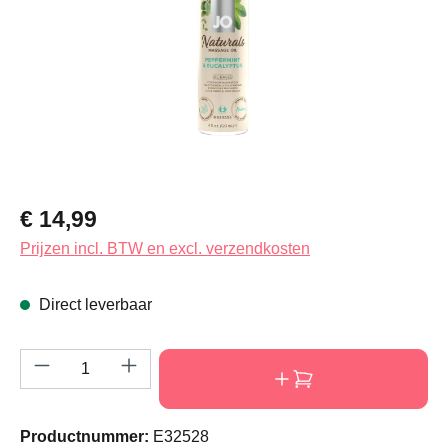
Normale prijs:
€ 14,99
Prijzen incl. BTW en excl. verzendkosten
Direct leverbaar
Producthoeveelheid: Voer de gewenste hoeve
Productnummer:
E32528