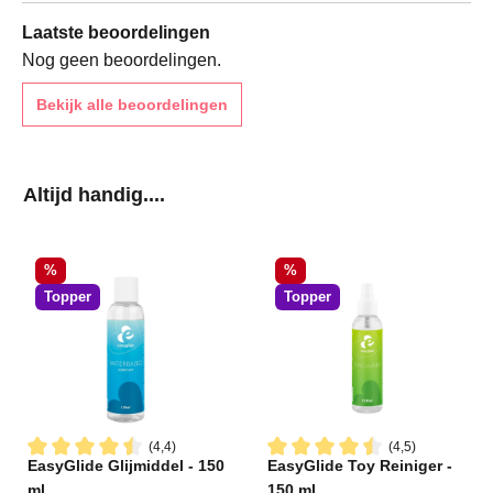
Laatste beoordelingen
Nog geen beoordelingen.
Bekijk alle beoordelingen
Productgalerij overslaan
Altijd handig....
Korting
Korting
%
%
Topper
Topper
(4,4)
(4,5)
EasyGlide Glijmiddel - 150
EasyGlide Toy Reiniger -
Gemiddelde waardering van 4.4 van 5 sterren
Gemiddelde waardering van 4
ml
150 ml