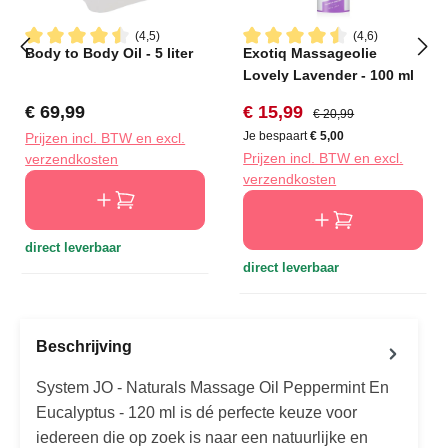
(4,5)
(4,6)
Body to Body Oil - 5 liter
Exotiq Massageolie
Gemiddelde waardering van 4.5 van 5 sterren
Gemiddelde waardering van 4
Lovely Lavender - 100 ml
Normale prijs:
Verkoopprijs:
Normale prijs:
€ 69,99
€ 15,99
€ 20,99
Je bespaart
€ 5,00
Prijzen incl. BTW en excl.
Prijzen incl. BTW en excl.
verzendkosten
verzendkosten
direct leverbaar
direct leverbaar
Beschrijving
System JO - Naturals Massage Oil Peppermint En
Eucalyptus - 120 ml is dé perfecte keuze voor
iedereen die op zoek is naar een natuurlijke en