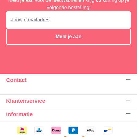
Meld je aan voor de nieuwsbrief en krijg
€5
korting op je
volgende bestelling!
Meld je aan
Contact
Klantenservice
Informatie